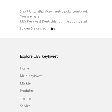
Short URL:
https://keyinvest-de.ubs.com/produkt/detail/index/isin/DE000WA57UR1
You are here:
UBS KeyInvest Deutschland
Produktdetail
Folgen Sie uns auf
Explore UBS KeyInvest
Home
Mein KeyInvest
Märkte
Produkte
Themen
Service