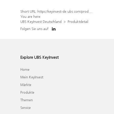
Short URL:
https://keyinvest-de.ubs.com/produkt/detail/index/isin/DE000WA577B8
You are here:
UBS KeyInvest Deutschland
Produktdetail
Folgen Sie uns auf
Explore UBS KeyInvest
Home
Mein KeyInvest
Märkte
Produkte
Themen
Service