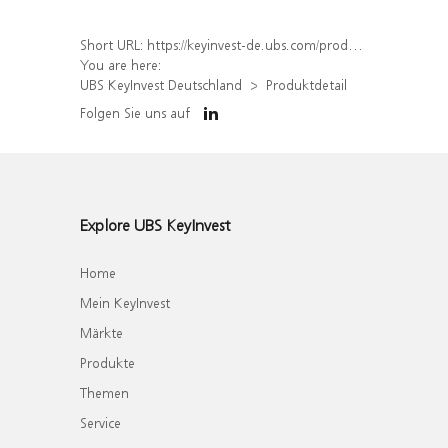
Short URL:
https://keyinvest-de.ubs.com/produkt/detail/index/isin/DE000WA576B0
You are here:
UBS KeyInvest Deutschland
Produktdetail
Folgen Sie uns auf
Explore UBS KeyInvest
Home
Mein KeyInvest
Märkte
Produkte
Themen
Service