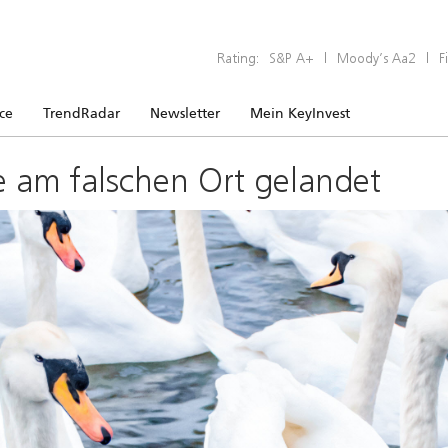
Rating:
S&P A+
|
Moody’s Aa2
|
F
ice
TrendRadar
Newsletter
Mein KeyInvest
e am falschen Ort gelandet