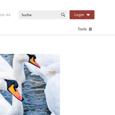
itch AA
Login
Tools