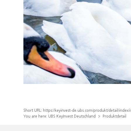
Short URL:
https://keyinvest-de.ubs.com/produkt/detail/inde
You are here:
UBS KeyInvest Deutschland
Produktdetail