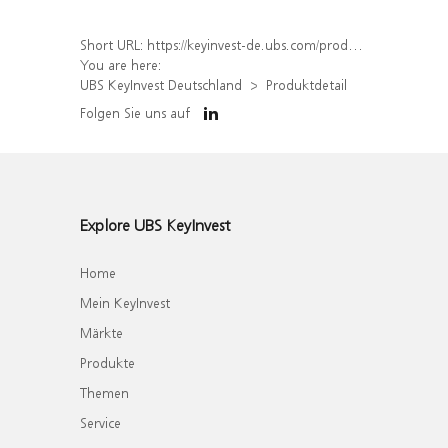
Short URL:
https://keyinvest-de.ubs.com/produkt/detail/index/isin/DE000WA56ZB6
You are here:
UBS KeyInvest Deutschland
Produktdetail
Folgen Sie uns auf
Explore UBS KeyInvest
Home
Mein KeyInvest
Märkte
Produkte
Themen
Service