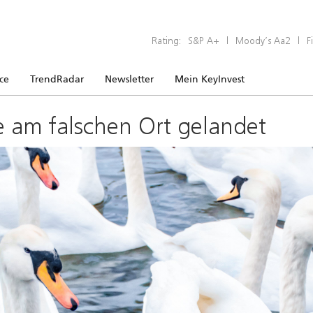
Rating:
S&P A+
|
Moody’s Aa2
|
F
ice
TrendRadar
Newsletter
Mein KeyInvest
e am falschen Ort gelandet