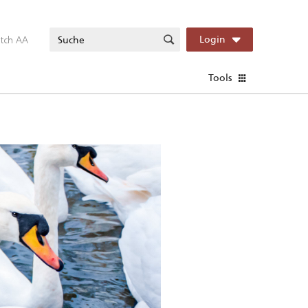
itch AA
Login
Tools