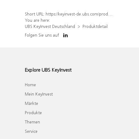
Short URL:
https://keyinvest-de.ubs.com/produkt/detail/index/isin/DE000WA56UM4
You are here:
UBS KeyInvest Deutschland
Produktdetail
Folgen Sie uns auf
Explore UBS KeyInvest
Home
Mein KeyInvest
Märkte
Produkte
Themen
Service