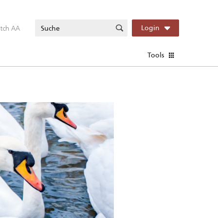
itch AA
Login
Tools