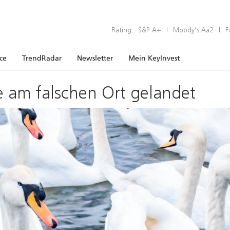
Rating:
S&P A+
|
Moody’s Aa2
|
F
ice
TrendRadar
Newsletter
Mein KeyInvest
e am falschen Ort gelandet