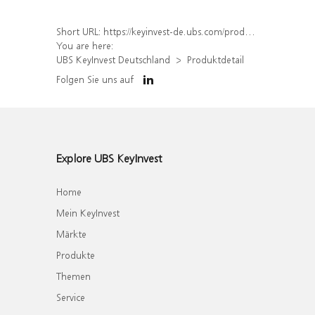
Short URL:
https://keyinvest-de.ubs.com/produkt/detail/index/isin/DE000WA56LP6
You are here:
UBS KeyInvest Deutschland
Produktdetail
Folgen Sie uns auf
Explore UBS KeyInvest
Home
Mein KeyInvest
Märkte
Produkte
Themen
Service