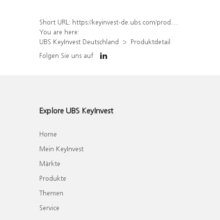
Short URL:
https://keyinvest-de.ubs.com/produkt/detail/index/isin/DE000WA56LJ9
You are here:
UBS KeyInvest Deutschland
Produktdetail
Folgen Sie uns auf
Explore UBS KeyInvest
Home
Mein KeyInvest
Märkte
Produkte
Themen
Service