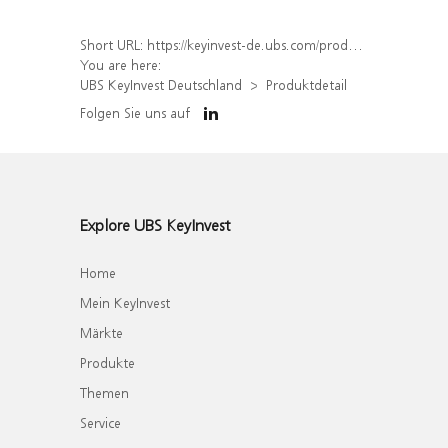
Short URL:
https://keyinvest-de.ubs.com/produkt/detail/index/isin/DE000WA56LD2
You are here:
UBS KeyInvest Deutschland
Produktdetail
Folgen Sie uns auf
Explore UBS KeyInvest
Home
Mein KeyInvest
Märkte
Produkte
Themen
Service