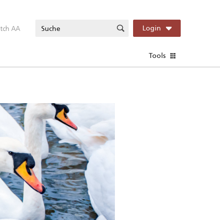
itch AA
Login
Tools