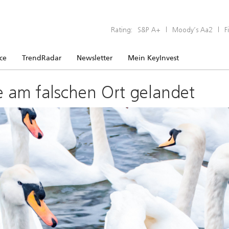
Rating:
S&P A+
|
Moody’s Aa2
|
F
ice
TrendRadar
Newsletter
Mein KeyInvest
e am falschen Ort gelandet