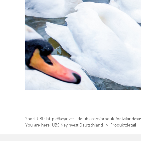
Short URL:
https://keyinvest-de.ubs.com/produkt/detail/inde
You are here:
UBS KeyInvest Deutschland
Produktdetail