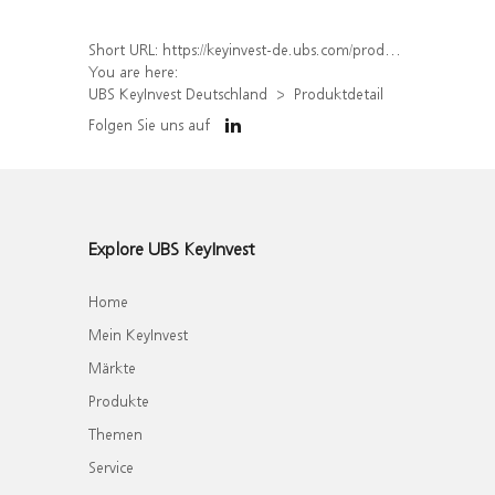
Short URL:
https://keyinvest-de.ubs.com/produkt/detail/index/isin/DE000WA56HE8
You are here:
UBS KeyInvest Deutschland
Produktdetail
Folgen Sie uns auf
Explore UBS KeyInvest
Home
Mein KeyInvest
Märkte
Produkte
Themen
Service