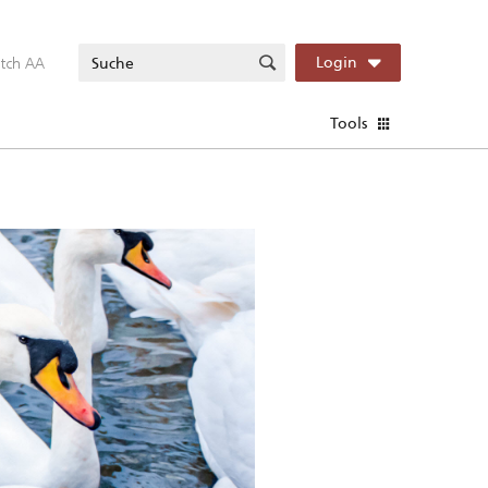
itch AA
Login
Tools