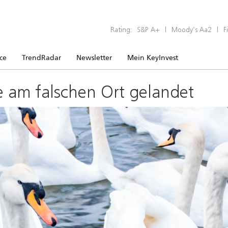
Rating:
S&P A+
|
Moody’s Aa2
|
F
ice
TrendRadar
Newsletter
Mein KeyInvest
e am falschen Ort gelandet