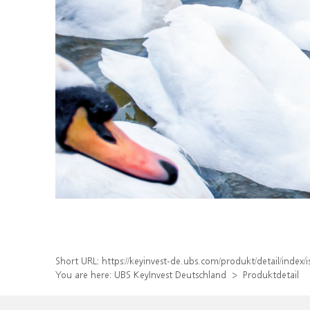
Short URL:
https://keyinvest-de.ubs.com/produkt/detail/inde
You are here:
UBS KeyInvest Deutschland
Produktdetail