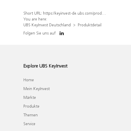
Short URL:
https://keyinvest-de.ubs.com/produkt/detail/index/isin/DE000WA56EJ4
You are here:
UBS KeyInvest Deutschland
Produktdetail
Folgen Sie uns auf
Explore UBS KeyInvest
Home
Mein KeyInvest
Märkte
Produkte
Themen
Service