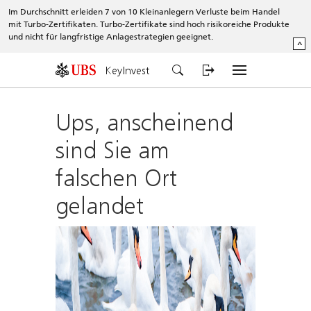
Im Durchschnitt erleiden 7 von 10 Kleinanlegern Verluste beim Handel
mit Turbo-Zertifikaten. Turbo-Zertifikate sind hoch risikoreiche Produkte
und nicht für langfristige Anlagestrategien geeignet.
^
KeyInvest
Ups, anscheinend
sind Sie am
falschen Ort
gelandet