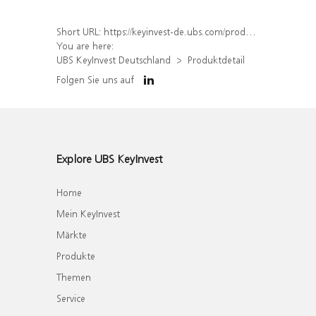
Short URL:
https://keyinvest-de.ubs.com/produkt/detail/index/isin/DE000WA56DV1
You are here:
UBS KeyInvest Deutschland
Produktdetail
Folgen Sie uns auf
Explore UBS KeyInvest
Home
Mein KeyInvest
Märkte
Produkte
Themen
Service