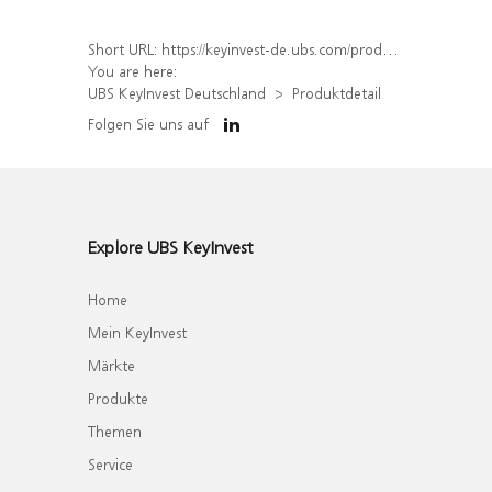
Short URL:
https://keyinvest-de.ubs.com/produkt/detail/index/isin/DE000WA56CD1
You are here:
UBS KeyInvest Deutschland
Produktdetail
Folgen Sie uns auf
Explore UBS KeyInvest
Home
Mein KeyInvest
Märkte
Produkte
Themen
Service