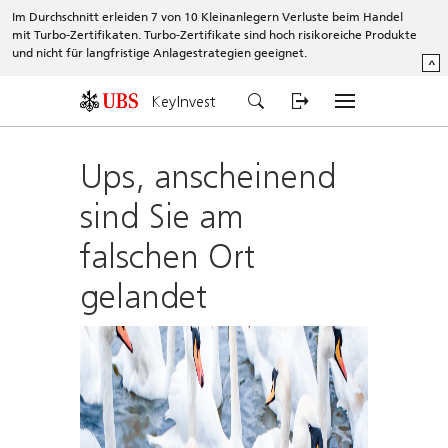
Im Durchschnitt erleiden 7 von 10 Kleinanlegern Verluste beim Handel
mit Turbo-Zertifikaten. Turbo-Zertifikate sind hoch risikoreiche Produkte
und nicht für langfristige Anlagestrategien geeignet.
^
KeyInvest
Ups, anscheinend
sind Sie am
falschen Ort
gelandet