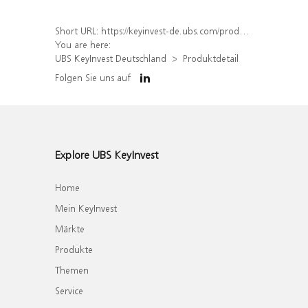
Short URL:
https://keyinvest-de.ubs.com/produkt/detail/index/isin/DE000WA56A39
You are here:
UBS KeyInvest Deutschland
Produktdetail
Folgen Sie uns auf
Explore UBS KeyInvest
Home
Mein KeyInvest
Märkte
Produkte
Themen
Service