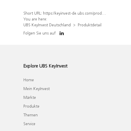
Short URL:
https://keyinvest-de.ubs.com/produkt/detail/index/isin/DE000WA569X9
You are here:
UBS KeyInvest Deutschland
Produktdetail
Folgen Sie uns auf
Explore UBS KeyInvest
Home
Mein KeyInvest
Märkte
Produkte
Themen
Service