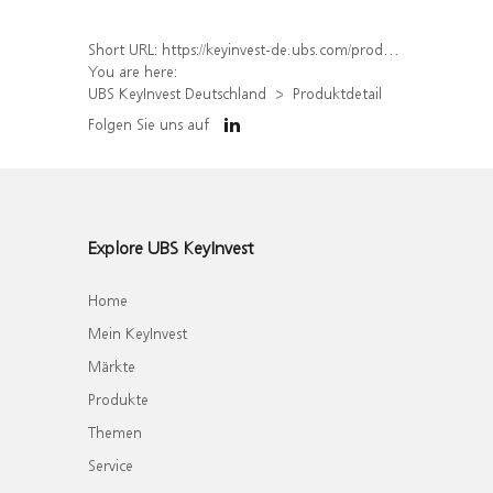
Short URL:
https://keyinvest-de.ubs.com/produkt/detail/index/isin/DE000WA566Z0
You are here:
UBS KeyInvest Deutschland
Produktdetail
Folgen Sie uns auf
Explore UBS KeyInvest
Home
Mein KeyInvest
Märkte
Produkte
Themen
Service