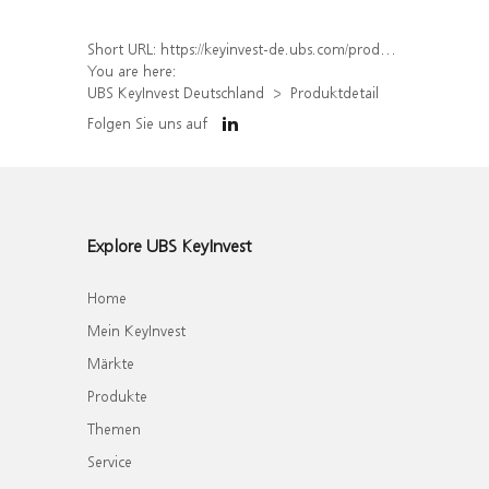
Short URL:
https://keyinvest-de.ubs.com/produkt/detail/index/isin/DE000WA565W9
You are here:
UBS KeyInvest Deutschland
Produktdetail
Folgen Sie uns auf
Explore UBS KeyInvest
Home
Mein KeyInvest
Märkte
Produkte
Themen
Service