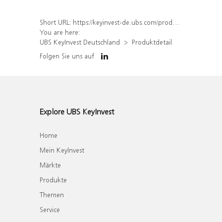
Short URL:
https://keyinvest-de.ubs.com/produkt/detail/index/isin/DE000WA565N8
You are here:
UBS KeyInvest Deutschland
Produktdetail
Folgen Sie uns auf
Explore UBS KeyInvest
Home
Mein KeyInvest
Märkte
Produkte
Themen
Service