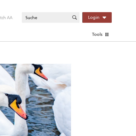
itch AA
Login
Tools