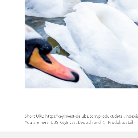
Short URL:
https://keyinvest-de.ubs.com/produkt/detail/inde
You are here:
UBS KeyInvest Deutschland
Produktdetail