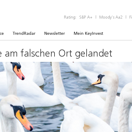
Rating:
S&P A+
|
Moody’s Aa2
|
F
ice
TrendRadar
Newsletter
Mein KeyInvest
e am falschen Ort gelandet