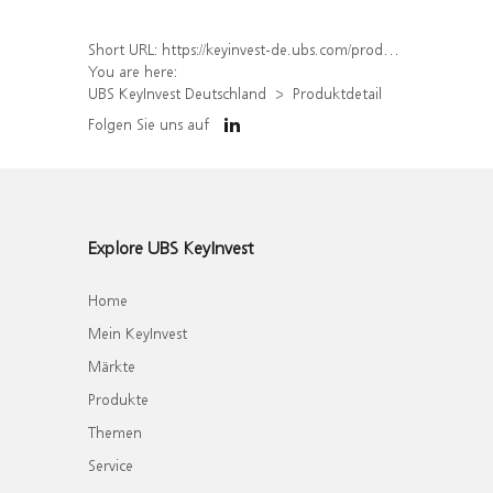
Short URL:
https://keyinvest-de.ubs.com/produkt/detail/index/isin/DE000WA562W6
You are here:
UBS KeyInvest Deutschland
Produktdetail
Folgen Sie uns auf
Explore UBS KeyInvest
Home
Mein KeyInvest
Märkte
Produkte
Themen
Service