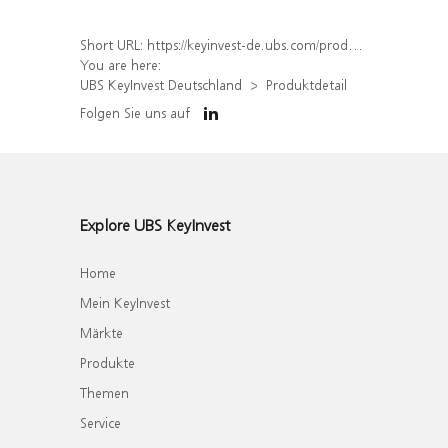
Short URL:
https://keyinvest-de.ubs.com/produkt/detail/index/isin/DE000WA562M7
You are here:
UBS KeyInvest Deutschland
Produktdetail
Folgen Sie uns auf
Explore UBS KeyInvest
Home
Mein KeyInvest
Märkte
Produkte
Themen
Service