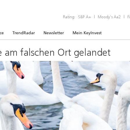
Rating:
S&P A+
|
Moody’s Aa2
|
F
ice
TrendRadar
Newsletter
Mein KeyInvest
e am falschen Ort gelandet