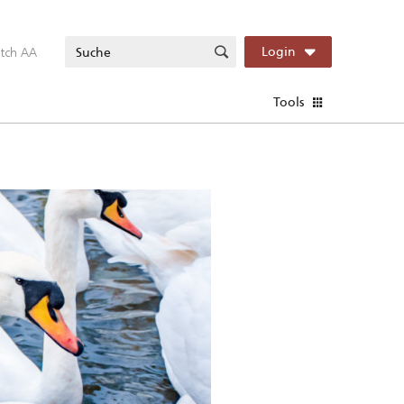
itch AA
Login
Tools