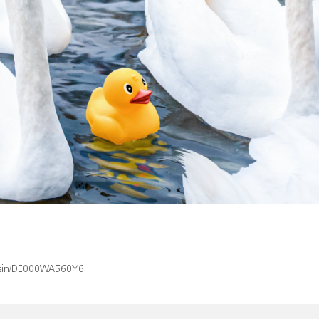
x/isin/DE000WA560Y6