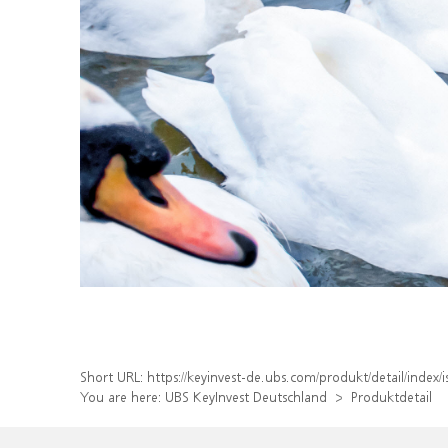
Short URL:
https://keyinvest-de.ubs.com/produkt/detail/inde
You are here:
UBS KeyInvest Deutschland
Produktdetail