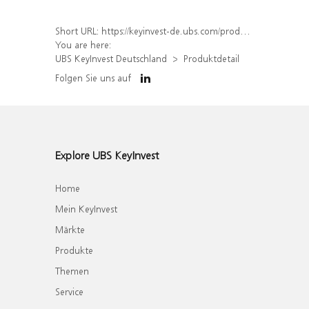
Short URL:
https://keyinvest-de.ubs.com/produkt/detail/index/isin/DE000WA56094
You are here:
UBS KeyInvest Deutschland
Produktdetail
Folgen Sie uns auf
Explore UBS KeyInvest
Home
Mein KeyInvest
Märkte
Produkte
Themen
Service