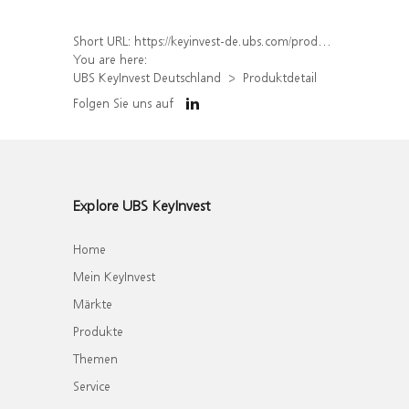
Short URL:
https://keyinvest-de.ubs.com/produkt/detail/index/isin/DE000WA55XX7
You are here:
UBS KeyInvest Deutschland
Produktdetail
Folgen Sie uns auf
Explore UBS KeyInvest
Home
Mein KeyInvest
Märkte
Produkte
Themen
Service