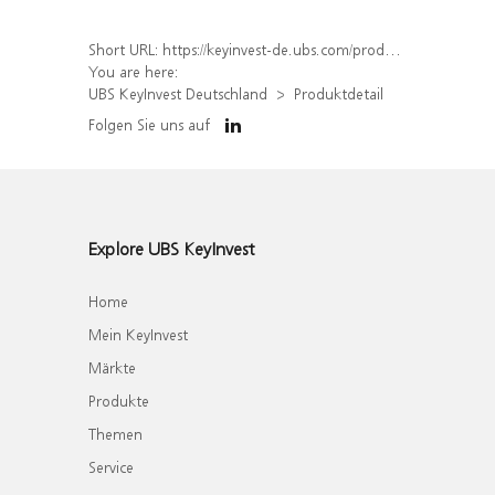
Short URL:
https://keyinvest-de.ubs.com/produkt/detail/index/isin/DE000WA55U36
You are here:
UBS KeyInvest Deutschland
Produktdetail
Folgen Sie uns auf
Explore UBS KeyInvest
Home
Mein KeyInvest
Märkte
Produkte
Themen
Service