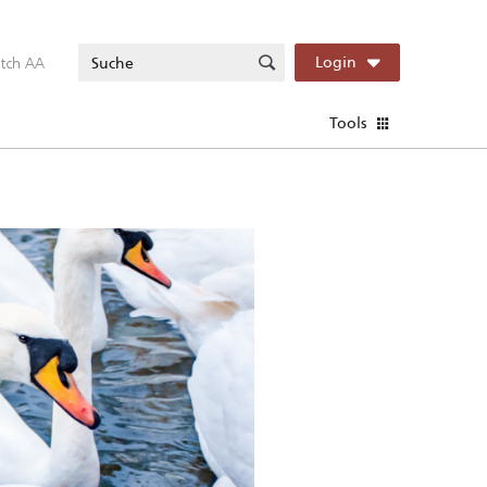
itch AA
Login
Tools