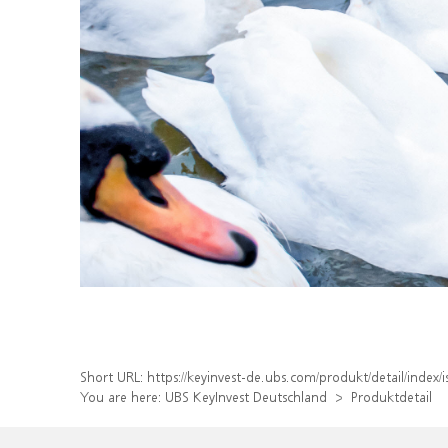
Short URL:
https://keyinvest-de.ubs.com/produkt/detail/inde
You are here:
UBS KeyInvest Deutschland
Produktdetail