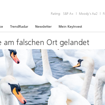
Rating:
S&P A+
|
Moody’s Aa2
|
F
ice
TrendRadar
Newsletter
Mein KeyInvest
e am falschen Ort gelandet