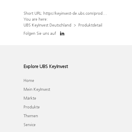
Short URL:
https://keyinvest-de.ubs.com/produkt/detail/index/isin/DE000WA55NQ2
You are here:
UBS KeyInvest Deutschland
Produktdetail
Folgen Sie uns auf
Explore UBS KeyInvest
Home
Mein KeyInvest
Märkte
Produkte
Themen
Service