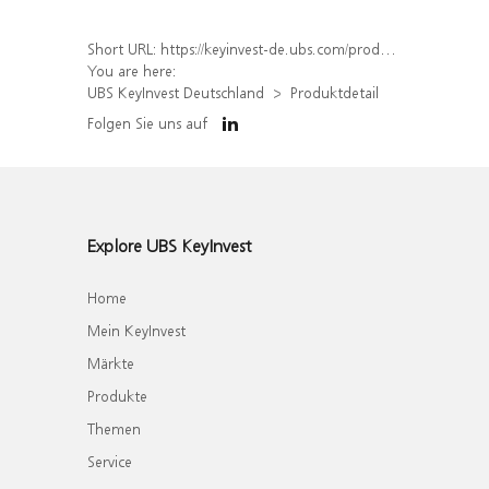
Short URL:
https://keyinvest-de.ubs.com/produkt/detail/index/isin/DE000WA55ML5
You are here:
UBS KeyInvest Deutschland
Produktdetail
Folgen Sie uns auf
Explore UBS KeyInvest
Home
Mein KeyInvest
Märkte
Produkte
Themen
Service