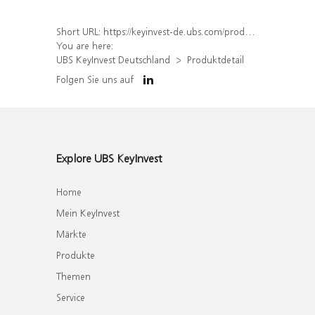
Short URL:
https://keyinvest-de.ubs.com/produkt/detail/index/isin/DE000WA55LZ7
You are here:
UBS KeyInvest Deutschland
Produktdetail
Folgen Sie uns auf
Explore UBS KeyInvest
Home
Mein KeyInvest
Märkte
Produkte
Themen
Service