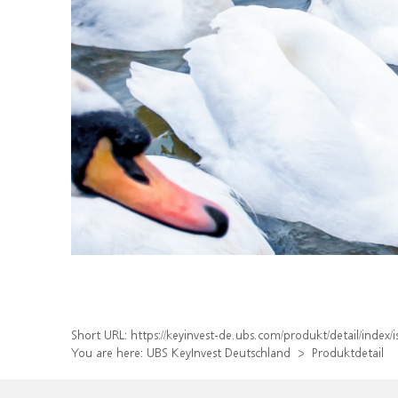
Short URL:
https://keyinvest-de.ubs.com/produkt/detail/inde
You are here:
UBS KeyInvest Deutschland
Produktdetail