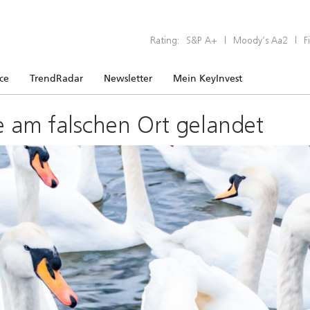
Rating:
S&P A+
|
Moody’s Aa2
|
F
ice
TrendRadar
Newsletter
Mein KeyInvest
e am falschen Ort gelandet