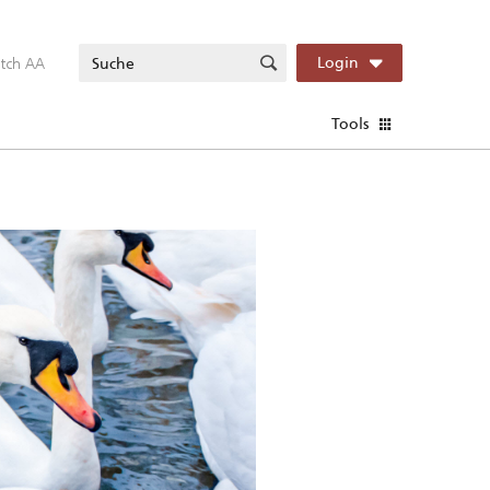
itch AA
Login
Tools