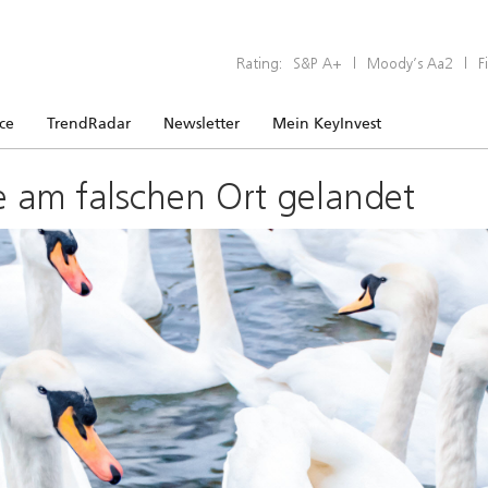
Rating:
S&P A+
|
Moody’s Aa2
|
F
ice
TrendRadar
Newsletter
Mein KeyInvest
e am falschen Ort gelandet