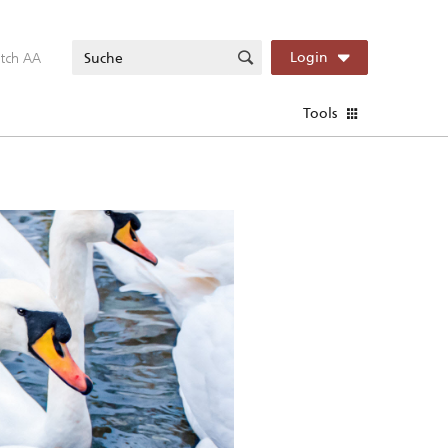
itch AA
Login
Tools