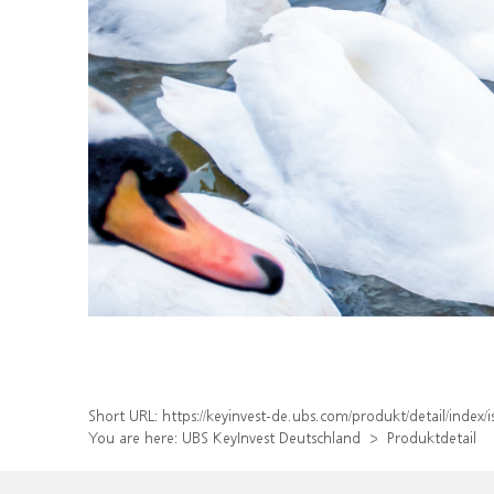
Short URL:
https://keyinvest-de.ubs.com/produkt/detail/inde
You are here:
UBS KeyInvest Deutschland
Produktdetail