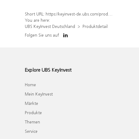
Short URL:
https://keyinvest-de.ubs.com/produkt/detail/index/isin/DE000WA54PB2
You are here:
UBS KeyInvest Deutschland
Produktdetail
Folgen Sie uns auf
Explore UBS KeyInvest
Home
Mein KeyInvest
Märkte
Produkte
Themen
Service