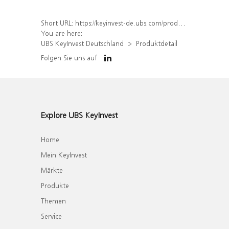
Short URL:
https://keyinvest-de.ubs.com/produkt/detail/index/isin/DE000WA54NM4
You are here:
UBS KeyInvest Deutschland
Produktdetail
Folgen Sie uns auf
Explore UBS KeyInvest
Home
Mein KeyInvest
Märkte
Produkte
Themen
Service