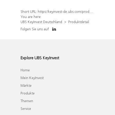
Short URL:
https://keyinvest-de.ubs.com/produkt/detail/index/isin/DE000WA54M37
You are here:
UBS KeyInvest Deutschland
Produktdetail
Folgen Sie uns auf
Explore UBS KeyInvest
Home
Mein KeyInvest
Märkte
Produkte
Themen
Service