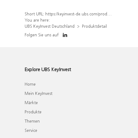
Short URL:
https://keyinvest-de.ubs.com/produkt/detail/index/isin/DE000WA54LJ4
You are here:
UBS KeyInvest Deutschland
Produktdetail
Folgen Sie uns auf
Explore UBS KeyInvest
Home
Mein KeyInvest
Märkte
Produkte
Themen
Service