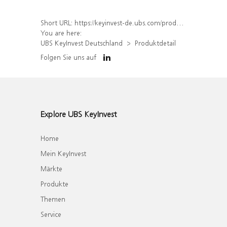
Short URL:
https://keyinvest-de.ubs.com/produkt/detail/index/isin/DE000WA54GJ4
You are here:
UBS KeyInvest Deutschland
Produktdetail
Folgen Sie uns auf
Explore UBS KeyInvest
Home
Mein KeyInvest
Märkte
Produkte
Themen
Service