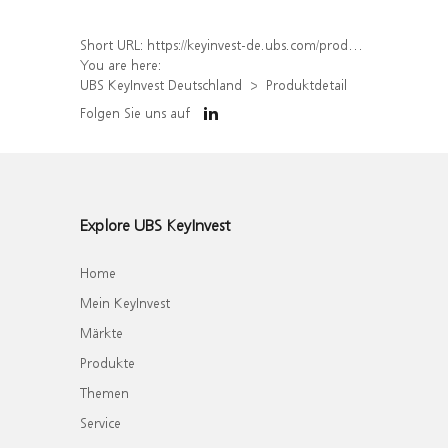
Short URL:
https://keyinvest-de.ubs.com/produkt/detail/index/isin/DE000WA54AZ3
You are here:
UBS KeyInvest Deutschland
Produktdetail
Folgen Sie uns auf
Explore UBS KeyInvest
Home
Mein KeyInvest
Märkte
Produkte
Themen
Service