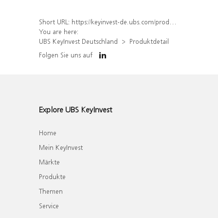
Short URL:
https://keyinvest-de.ubs.com/produkt/detail/index/isin/DE000WA549R3
You are here:
UBS KeyInvest Deutschland
Produktdetail
Folgen Sie uns auf
Explore UBS KeyInvest
Home
Mein KeyInvest
Märkte
Produkte
Themen
Service