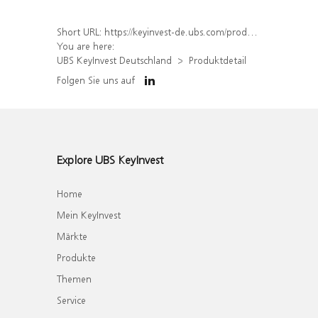
Short URL:
https://keyinvest-de.ubs.com/produkt/detail/index/isin/DE000WA549P7
You are here:
UBS KeyInvest Deutschland
Produktdetail
Folgen Sie uns auf
Explore UBS KeyInvest
Home
Mein KeyInvest
Märkte
Produkte
Themen
Service