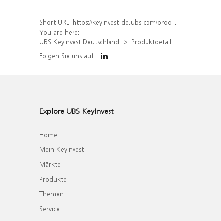
Short URL:
https://keyinvest-de.ubs.com/produkt/detail/index/isin/DE000WA549D3
You are here:
UBS KeyInvest Deutschland
Produktdetail
Folgen Sie uns auf
Explore UBS KeyInvest
Home
Mein KeyInvest
Märkte
Produkte
Themen
Service