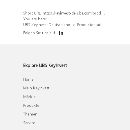
Short URL:
https://keyinvest-de.ubs.com/produkt/detail/index/isin/DE000WA54933
You are here:
UBS KeyInvest Deutschland
Produktdetail
Folgen Sie uns auf
Explore UBS KeyInvest
Home
Mein KeyInvest
Märkte
Produkte
Themen
Service