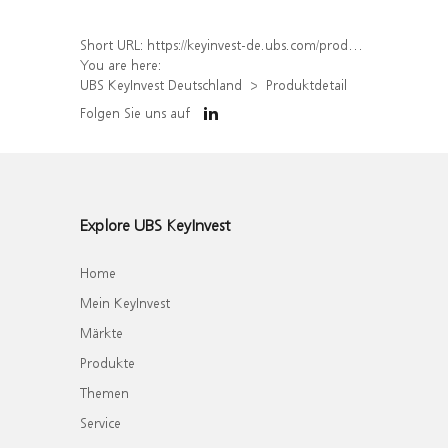
Short URL:
https://keyinvest-de.ubs.com/produkt/detail/index/isin/DE000WA546D9
You are here:
UBS KeyInvest Deutschland
Produktdetail
Folgen Sie uns auf
Explore UBS KeyInvest
Home
Mein KeyInvest
Märkte
Produkte
Themen
Service