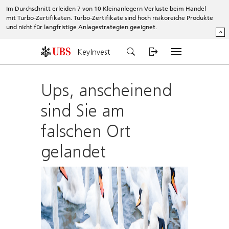
Im Durchschnitt erleiden 7 von 10 Kleinanlegern Verluste beim Handel
mit Turbo-Zertifikaten. Turbo-Zertifikate sind hoch risikoreiche Produkte
und nicht für langfristige Anlagestrategien geeignet.
^
KeyInvest
Ups, anscheinend
sind Sie am
falschen Ort
gelandet