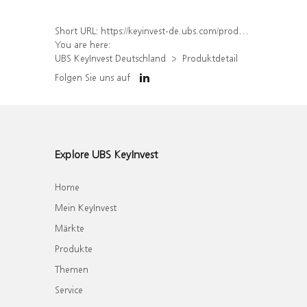
Short URL:
https://keyinvest-de.ubs.com/produkt/detail/index/isin/DE000WA54446
You are here:
UBS KeyInvest Deutschland
Produktdetail
Folgen Sie uns auf
Explore UBS KeyInvest
Home
Mein KeyInvest
Märkte
Produkte
Themen
Service