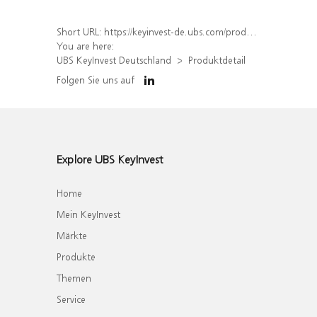
Short URL:
https://keyinvest-de.ubs.com/produkt/detail/index/isin/DE000WA543U0
You are here:
UBS KeyInvest Deutschland
Produktdetail
Folgen Sie uns auf
Explore UBS KeyInvest
Home
Mein KeyInvest
Märkte
Produkte
Themen
Service