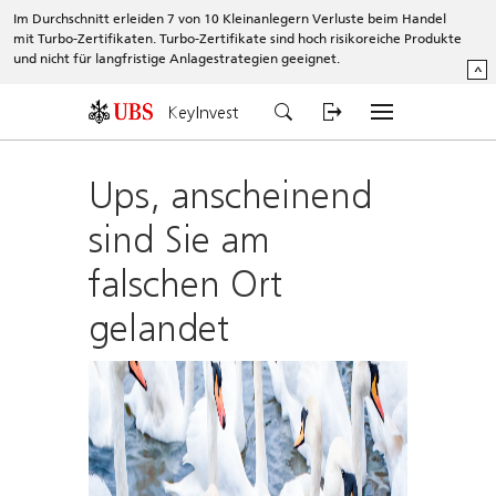
Im Durchschnitt erleiden 7 von 10 Kleinanlegern Verluste beim Handel
mit Turbo-Zertifikaten. Turbo-Zertifikate sind hoch risikoreiche Produkte
und nicht für langfristige Anlagestrategien geeignet.
^
KeyInvest
Ups, anscheinend
sind Sie am
falschen Ort
gelandet