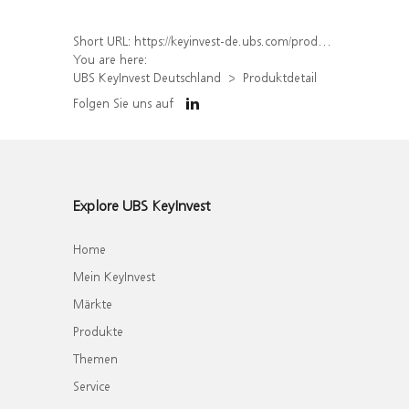
Short URL:
https://keyinvest-de.ubs.com/produkt/detail/index/isin/DE000WA542X6
You are here:
UBS KeyInvest Deutschland
Produktdetail
Folgen Sie uns auf
Explore UBS KeyInvest
Home
Mein KeyInvest
Märkte
Produkte
Themen
Service