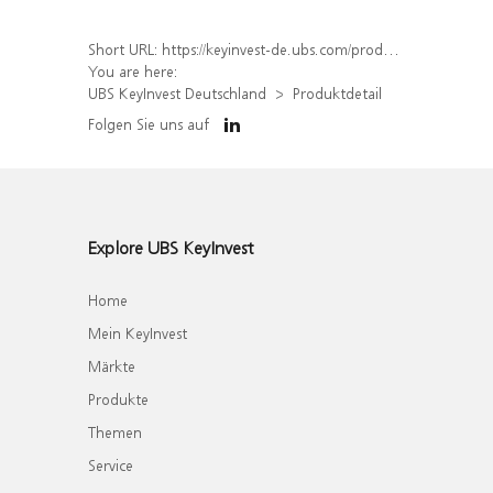
Short URL:
https://keyinvest-de.ubs.com/produkt/detail/index/isin/DE000WA53Z82
You are here:
UBS KeyInvest Deutschland
Produktdetail
Folgen Sie uns auf
Explore UBS KeyInvest
Home
Mein KeyInvest
Märkte
Produkte
Themen
Service